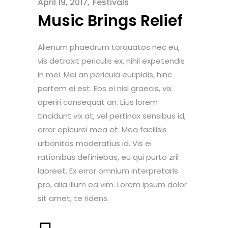
April 19, 2017
Festivals
Music Brings Relief
Alienum phaedrum torquatos nec eu,
vis detraxit periculis ex, nihil expetendis
in mei. Mei an pericula euripidis, hinc
partem ei est. Eos ei nisl graecis, vix
aperiri consequat an. Eius lorem
tincidunt vix at, vel pertinax sensibus id,
error epicurei mea et. Mea facilisis
urbanitas moderatius id. Vis ei
rationibus definiebas, eu qui purto zril
laoreet. Ex error omnium interpretaris
pro, alia illum ea vim. Lorem ipsum dolor
sit amet, te ridens.