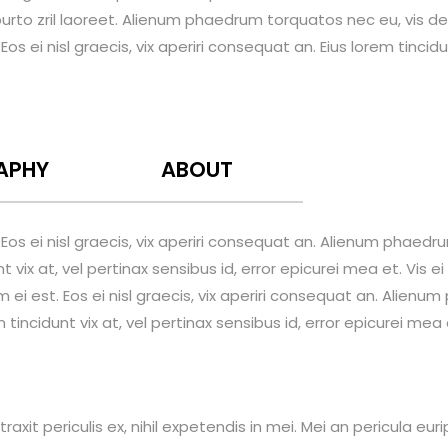
purto zril laoreet. Alienum phaedrum torquatos nec eu, vis detra
Eos ei nisl graecis, vix aperiri consequat an. Eius lorem tincidun
APHY
ABOUT
. Eos ei nisl graecis, vix aperiri consequat an. Alienum phaedr
nt vix at, vel pertinax sensibus id, error epicurei mea et. Vis ei
em ei est. Eos ei nisl graecis, vix aperiri consequat an. Alien
em tincidunt vix at, vel pertinax sensibus id, error epicurei mea 
t periculis ex, nihil expetendis in mei. Mei an pericula euripi