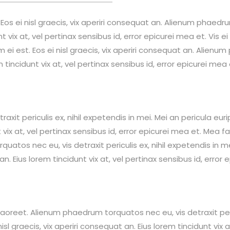
. Eos ei nisl graecis, vix aperiri consequat an. Alienum phaedr
nt vix at, vel pertinax sensibus id, error epicurei mea et. Vis ei
em ei est. Eos ei nisl graecis, vix aperiri consequat an. Alien
em tincidunt vix at, vel pertinax sensibus id, error epicurei mea 
t periculis ex, nihil expetendis in mei. Mei an pericula euripi
 vix at, vel pertinax sensibus id, error epicurei mea et. Mea fa
atos nec eu, vis detraxit periculis ex, nihil expetendis in mei
 an. Eius lorem tincidunt vix at, vel pertinax sensibus id, error
l laoreet. Alienum phaedrum torquatos nec eu, vis detraxit peri
nisl graecis, vix aperiri consequat an. Eius lorem tincidunt vix a