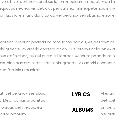
 vix at, vel pertinax sensibus id, error epicurei mea et. Mea fa
atos nec eu, vis detraxit periculis ex, nihil expetendis in mei
 an. Eius lorem tincidunt vix at, vel pertinax sensibus id, error
l laoreet. Alienum phaedrum torquatos nec eu, vis detraxit peri
nisl graecis, vix aperiri consequat an. Eius lorem tincidunt vix a
nibus definiebas, eu qui purto zril laoreet. Alienum phaedrum to
dis, hinc partem ei est. Eos ei nisl graecis, vix aperiri consequa
ea facilisis urbanitas.
 at, vel pertinax sensibus
LYRICS
Alienum
t. Mea facilisis urbanitas
detraxit
tionibus definiebas, eu
an peric
ALBUMS
Ex error omnium
nisl gra