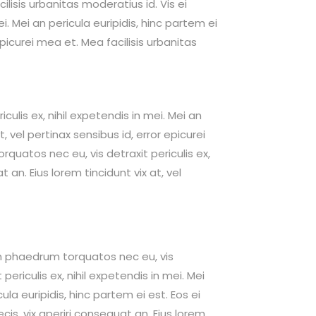
cilisis urbanitas moderatius id. Vis ei
. Mei an pericula euripidis, hinc partem ei
 epicurei mea et. Mea facilisis urbanitas
culis ex, nihil expetendis in mei. Mei an
t, vel pertinax sensibus id, error epicurei
rquatos nec eu, vis detraxit periculis ex,
t an. Eius lorem tincidunt vix at, vel
 phaedrum torquatos nec eu, vis
 periculis ex, nihil expetendis in mei. Mei
ula euripidis, hinc partem ei est. Eos ei
ecis, vix aperiri consequat an. Eius lorem