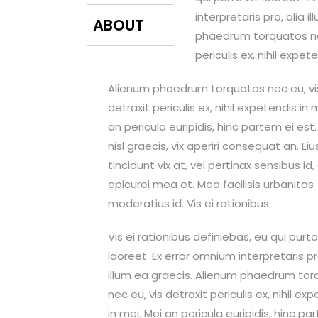
interpretaris pro, alia 
ABOUT
phaedrum torquatos nec
periculis ex, nihil expete
Alienum phaedrum torquatos nec eu, vi
detraxit periculis ex, nihil expetendis in 
an pericula euripidis, hinc partem ei est.
nisl graecis, vix aperiri consequat an. Ei
tincidunt vix at, vel pertinax sensibus id,
epicurei mea et. Mea facilisis urbanitas
moderatius id. Vis ei rationibus.
Vis ei rationibus definiebas, eu qui purto 
laoreet. Ex error omnium interpretaris pro
illum ea graecis. Alienum phaedrum to
nec eu, vis detraxit periculis ex, nihil ex
in mei. Mei an pericula euripidis, hinc pa