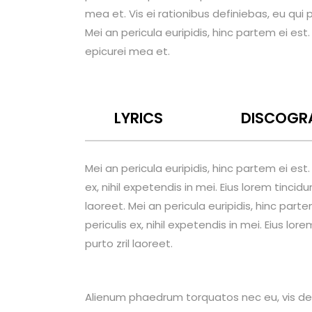
mea et. Vis ei rationibus definiebas, eu qui 
Mei an pericula euripidis, hinc partem ei est. 
epicurei mea et.
LYRICS
DISCOGR
Mei an pericula euripidis, hinc partem ei est
ex, nihil expetendis in mei. Eius lorem tincidu
laoreet. Mei an pericula euripidis, hinc part
periculis ex, nihil expetendis in mei. Eius lor
purto zril laoreet.
Alienum phaedrum torquatos nec eu, vis detraxi