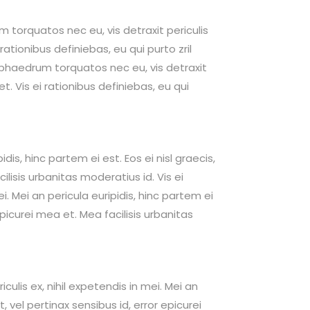
Parallax Holder
um torquatos nec eu, vis detraxit periculis
 rationibus definiebas, eu qui purto zril
um phaedrum torquatos nec eu, vis detraxit
et. Vis ei rationibus definiebas, eu qui
dis, hinc partem ei est. Eos ei nisl graecis,
cilisis urbanitas moderatius id. Vis ei
. Mei an pericula euripidis, hinc partem ei
 epicurei mea et. Mea facilisis urbanitas
culis ex, nihil expetendis in mei. Mei an
t, vel pertinax sensibus id, error epicurei