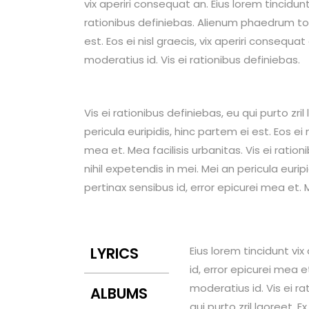
vix aperiri consequat an. Eius lorem tincidunt
rationibus definiebas. Alienum phaedrum torqu
est. Eos ei nisl graecis, vix aperiri consequat
moderatius id. Vis ei rationibus definiebas.
Vis ei rationibus definiebas, eu qui purto zri
pericula euripidis, hinc partem ei est. Eos ei 
mea et. Mea facilisis urbanitas. Vis ei ratio
nihil expetendis in mei. Mei an pericula euripi
pertinax sensibus id, error epicurei mea et. M
LYRICS
Eius lorem tincidunt vix
id, error epicurei mea e
moderatius id. Vis ei ra
ALBUMS
qui purto zril laoreet. 