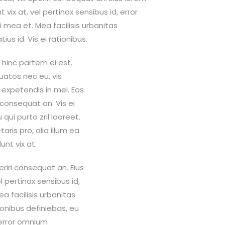
t vix at, vel pertinax sensibus id, error
i mea et. Mea facilisis urbanitas
us id. Vis ei rationibus.
, hinc partem ei est.
atos nec eu, vis
il expetendis in mei. Eos
ri consequat an. Vis ei
 qui purto zril laoreet.
aris pro, alia illum ea
unt vix at.
periri consequat an. Eius
el pertinax sensibus id,
a facilisis urbanitas
ionibus definiebas, eu
x error omnium