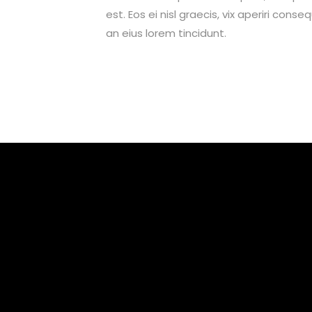
est. Eos ei nisl graecis, vix aperiri conse
an eius lorem tincidunt.