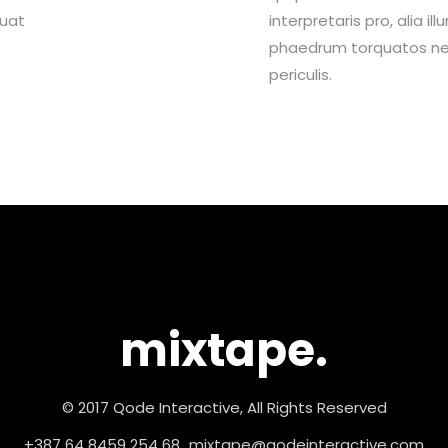
quat
interpretaris pro, alia i
phaedrum torquatos nec 
periculis.
mixtape.
© 2017 Qode Interactive, All Rights Reserved
+387 64 8459 254 68
mixtape@qodeinteractive.com