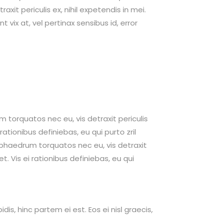
xit periculis ex, nihil expetendis in mei.
t vix at, vel pertinax sensibus id, error
um torquatos nec eu, vis detraxit periculis
 rationibus definiebas, eu qui purto zril
um phaedrum torquatos nec eu, vis detraxit
et. Vis ei rationibus definiebas, eu qui
dis, hinc partem ei est. Eos ei nisl graecis,