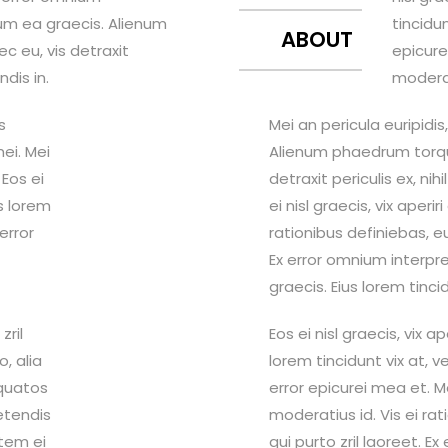
illum ea graecis. Alienum
tincidun
ABOUT
 eu, vis detraxit
epicure
ndis in.
moderati
s
Mei an pericula euripidis
mei. Mei
Alienum phaedrum torqu
 Eos ei
detraxit periculis ex, nih
us lorem
ei nisl graecis, vix aperi
 error
rationibus definiebas, eu
Ex error omnium interpret
graecis. Eius lorem tincid
zril
Eos ei nisl graecis, vix a
, alia
lorem tincidunt vix at, v
rquatos
error epicurei mea et. Me
petendis
moderatius id. Vis ei rat
rtem ei
qui purto zril laoreet. E